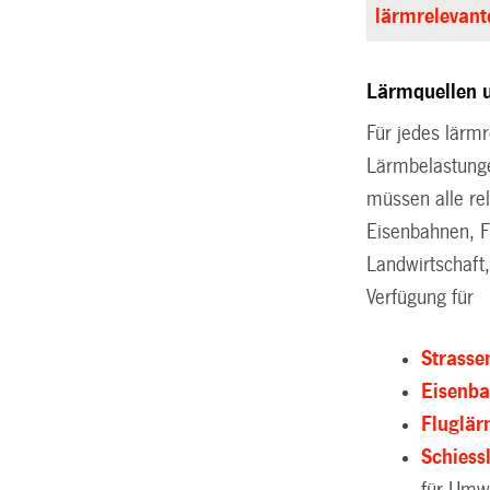
lärmrelevan
Lärmquellen 
Für jedes lärm
Lärmbelastunge
müssen alle re
Eisenbahnen, F
Landwirtschaft
Verfügung für
Strasse
Eisenb
Fluglä
Schiess
für Umw