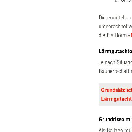
Die ermittelte
umgerechnet we
die Plattform «
Lärmgutacht
Je nach Situat
Bauherrschaft 
Grundsätzlic
Lärmgutacht
Grundrisse mi
Als Beilage mü