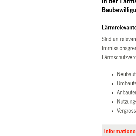
In der Lärm
Baubewillig
Lärmrelevant
Sind an releva
Immissionsgren
Lärmschutzver
Neubaut
Umbaute
Anbaute
Nutzung
Vergröss
Informatione