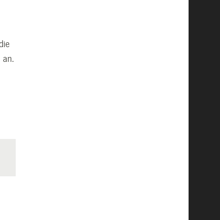
die
 an.