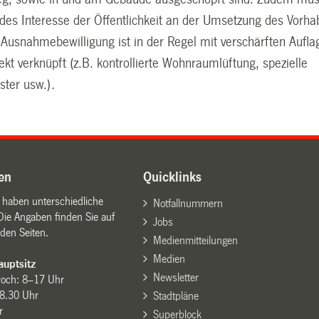
des Interesse der Öffentlichkeit an der Umsetzung des Vorh
 Ausnahmebewilligung ist in der Regel mit verschärften Aufla
kt verknüpft (z.B. kontrollierte Wohnraumlüftung, spezielle
ster usw.).
en
Quicklinks
n haben unterschiedliche
Notfallnummern
Die Angaben finden Sie auf
Jobs
den Seiten.
Medienmitteilungen
Medien
uptsitz
Newsletter
woch: 8–17 Uhr
8.30 Uhr
Stadtpläne
r
Superblock