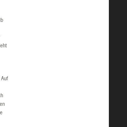
lb
r
teht
 Auf
é
ch
hen
ie