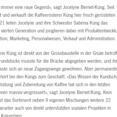
 immer eine raue Gegend», sagt Jocelyne Bernet-Küng. Seit
 und verkauft die Kaffeerösterei Küng hier frisch gerösteten
021 leiten Jocelyne und ihre Schwester Sabrina Küng das
 vierten Generation und jonglieren dabei mit Produktentwickl
ktion, Marketing, Personalwesen, Verkauf und Administration.
rei Küng ist direkt von der Grossbaustelle in der Grüze betrof
 Grundstücks musste für die Brücke abgegeben werden, und ih
sste sich an neue Zugangswege gewöhnen. Aber permanent
hört bei den Küngs zum Geschäft: «Das Wissen der Kundsch
östung und Zubereitung von Kaffee hat sich in den letzten
ahren massiv vergrössert», sagt Jocelyne Bernet-Küng. Kein
t das Sortiment neben 9 eigenen Mischungen weitere 22
darunter auch von direkt unterstützten sozialen Projekten in
 Kolumbien.