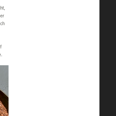
ht,
der
ich
f
e.