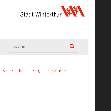
r Sie
Tiefbau
Querung Grüze