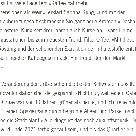
ss hat viele Facetten: «Kaffee hat mehr
nsionen als Wein», erklärt Sabrina Küng, «und mit der
n Zubereitungsart schmecken Sie ganz neue Aromen.» Desha
feerösterei Küng seit drei Jahren auch Kurse an – vom Home
gustationen bis zum neuesten Trend: Filterkaffee. «Mit diese
Röstung und der schonenden Extraktion der Inhaltsstoffe ents
, sehr reicher Kaffeegeschmack. Ein Trend, der den Markt
.»
eränderung der Grüze sehen die beiden Schwestern positiv.
novationslabor sind sie gespannt: «Nicht nur, weil es ein Caf
e Grüze war vor 30 Jahren grüner als heute, und ich freue mi
unft einen Spaziergang durch begrünte Alleen und Pärke mac
es die Stadt plant.» Allerdings ist das noch Zukunftsmusik. D
wird Ende 2026 fertig gebaut sein, und bis das Quartier ein