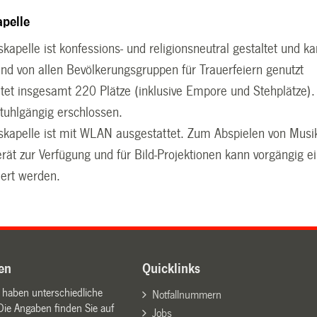
pelle
apelle ist konfessions- und religionsneutral gestaltet und k
d von allen Bevölkerungsgruppen für Trauerfeiern genutzt
etet insgesamt 220 Plätze (inklusive Empore und Stehplätze).
lstuhlgängig erschlossen.
kapelle ist mit WLAN ausgestattet. Zum Abspielen von Musi
rät zur Verfügung und für Bild-Projektionen kann vorgängig e
iert werden.
en
Quicklinks
n haben unterschiedliche
Notfallnummern
Die Angaben finden Sie auf
Jobs