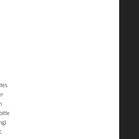
ites
er
n
bitte
ng)
t.