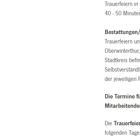
Trauerfeiern i
40 - 50 Minute
Bestattungen/
Trauerfeiern u
Oberwinterthur
Stadtkreis befi
Selbstverständ
der jeweiligen
Die Termine f
Mitarbeitende
Die
Trauerfeie
folgenden Tages