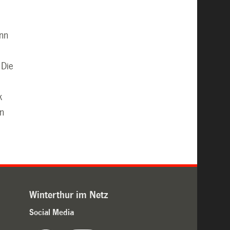
ann
 Die
k
in
Winterthur im Netz
Social Media