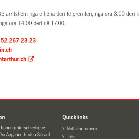
 të arritshëm nga e hëna deri të premten, nga ora 8.00 deri 
nga ora 14.00 deri në 17.00.
 52 267 23 23
in.ch
nterthur.ch
en
Quicklinks
n haben unterschiedliche
Notfallnummern
Die Angaben finden Sie auf
Jobs