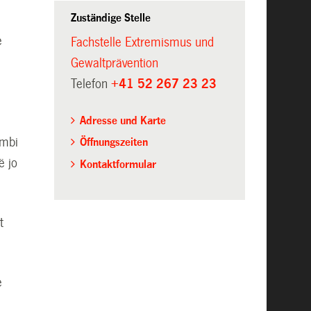
Zuständige Stelle
i
e
Fachstelle Extremismus und
Gewaltprävention
Telefon
+41 52 267 23 23
Adresse und Karte
 mbi
Öffnungszeiten
ë jo
Kontaktformular
t
e