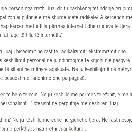
një person nga rrethi Juaj do t’i bashkëngjitet ndonjë grupim
mpatizon ai gjithnjë e më shumë idetë radikale? A kërcënon m
hap kërcënimet e tilla përmes internetit dhe rrjeteve të tjera
n ai faqe të tilla të internetit?
i Juaj i bisedimit në rast të radikalizimit, ekstremizmit dhe
 këshillimit personal ne ju ndihmojmë të krijoni një pasqyrë
he të silleni në mënyrë adekuate. Ne ju këshillojmë në mënyr
 të besueshme, anonime dhe pa pagesë.
ër të bërë termin. Ne ju këshillojmë përmes telefonit, e-maili
personalisht. Plotësisht në përputhje me dëshirën Tuaj.
thim? Ne ju këshillojmë edhe në gjuhët e tjera. Në rast nevoj
ojmë përkthyes nga rrethi Juaj kulturor.