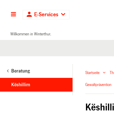
Hauptnavigation
E-Services
Willkommen in Winterthur.
Beratung
Startseite
T
Këshillim
Gewaltprävention
Këshil