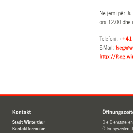
Ne jemi për Ju
ora 12.00 dhe 
Telefoni: +
+41
E-Mail:
fseg@w
http://fseg.wi
Kontakt
Öffnungszeit
Stadt Winterthur
Die Dienststelle
Kontaktformular
Öffnungszeiten. 