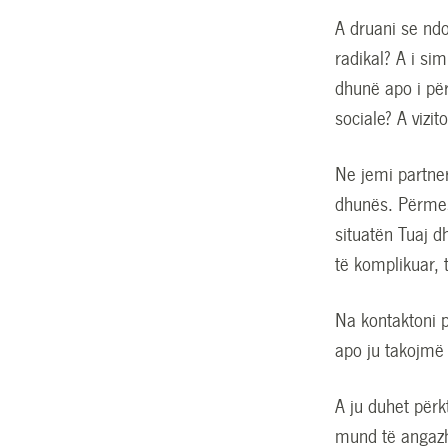
A druani se ndo
radikal? A i si
dhunë apo i për
sociale? A vizito
Ne jemi partner
dhunës. Përmes
situatën Tuaj d
të komplikuar,
Na kontaktoni p
apo ju takojmë 
A ju duhet përk
mund të angazh