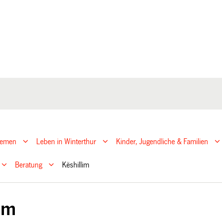
hemen
Leben in Winterthur
Kinder, Jugendliche & Familien
Beratung
Këshillim
lim