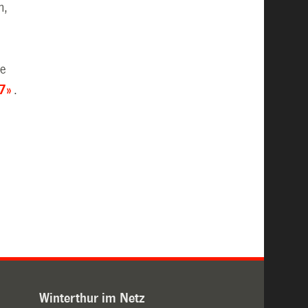
n,
ie
7»
.
Winterthur im Netz