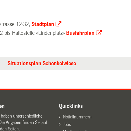
strasse 12-32,
Stadtplan
 2 bis Haltestelle «Lindenplatz»
Busfahrplan
Situationsplan Schenkelwiese
en
Quicklinks
n haben unterschiedliche
Notfallnummern
Die Angaben finden Sie auf
Jobs
den Seiten.