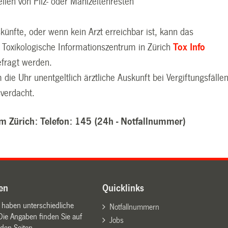
ellen von Pilz- oder Mahlzeitenresten
künfte, oder wenn kein Arzt erreichbar ist, kann das
 Toxikologische Informationszentrum in Zürich
Tox Info
fragt
werden.
 die Uhr unentgeltlich ärztliche Auskunft bei Vergiftungsfälle
sverdacht.
m Zürich: Telefon: 145 (24h - Notfallnummer)
en
Quicklinks
n haben unterschiedliche
Notfallnummern
Die Angaben finden Sie auf
Jobs
den Seiten.