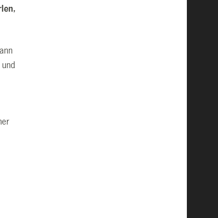
len,
dann
t und
ner