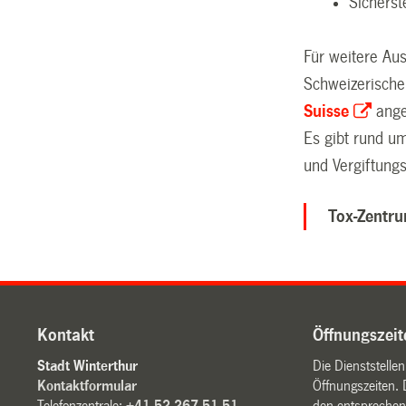
Sicherst
Für weitere Aus
Schweizerische
Suisse
ange
Es gibt rund um
und Vergiftung
Tox-Zentru
Kontakt
Öffnungszeit
Stadt Winterthur
Die Dienststelle
Kontaktformular
Öffnungszeiten. 
Telefonzentrale:
+41 52 267 51 51
den entsprechen