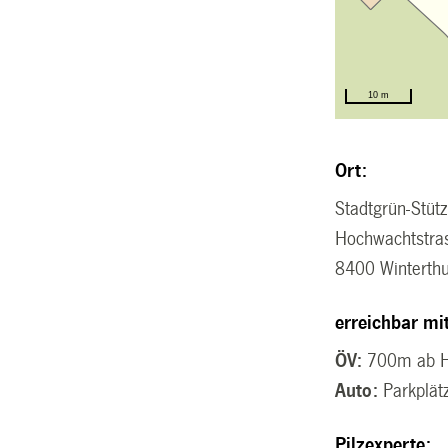
Ort:
Stadtgrün-Stüt
Hochwachtstra
8400 Winterth
erreichbar mi
ÖV:
700m ab HB
Auto:
Parkplät
Pilzexperte: