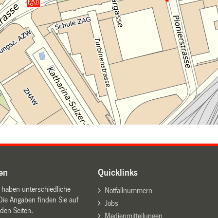
en
Quicklinks
n haben unterschiedliche
Notfallnummern
Die Angaben finden Sie auf
Jobs
den Seiten.
Medienmitteilungen