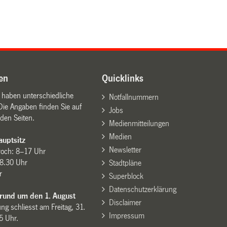
en
Quicklinks
n haben unterschiedliche
Notfallnummern
Die Angaben finden Sie auf
Jobs
den Seiten.
Medienmitteilungen
Medien
uptsitz
Newsletter
woch: 8–17 Uhr
8.30 Uhr
Stadtpläne
r
Superblock
Datenschutzerklärung
 rund um den 1. August
Disclaimer
ng schliesst am Freitag, 31.
Impressum
15 Uhr.