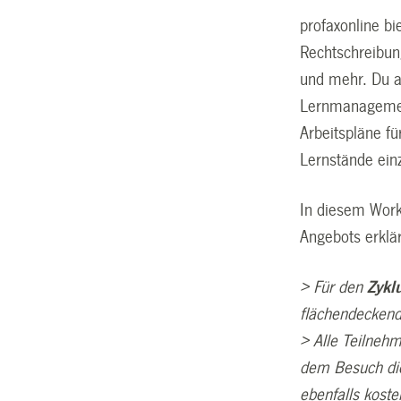
profaxonline bi
Rechtschreibu
und mehr. Du a
Lernmanagement
Arbeitspläne fü
Lernstände ein
In diesem Work
Angebots erklär
> Für den
Zykl
flächendeckend
> Alle Teilne
dem Besuch die
ebenfalls
koste