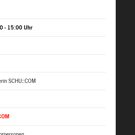
0 - 15:00 Uhr
g
iterin SCHU::COM
:COM
ehrpersonen