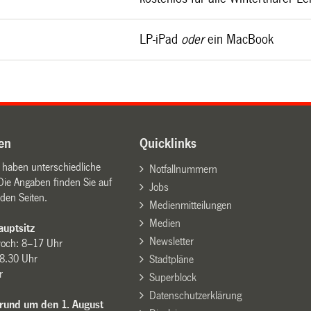
LP-iPad
oder
ein MacBook
en
Quicklinks
n haben unterschiedliche
Notfallnummern
Die Angaben finden Sie auf
Jobs
den Seiten.
Medienmitteilungen
Medien
uptsitz
Newsletter
woch: 8–17 Uhr
8.30 Uhr
Stadtpläne
r
Superblock
Datenschutzerklärung
 rund um den 1. August