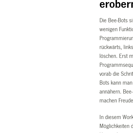
erober
Die Bee-Bots s
wenigen Funkti
Programmierung
rückwärts, lin
löschen. Erst m
Programmseque
vorab die Schr
Bots kann man
annähern. Bee-
machen Freude
In diesem Works
Möglichkeiten 