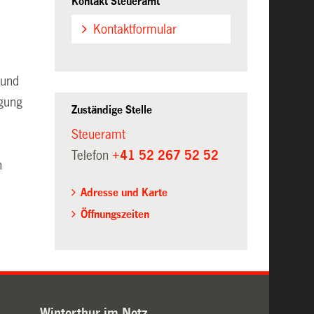
Kontakt Steueramt
Kontaktformular
rund
ügung
Zuständige Stelle
Steueramt
Telefon
+41 52 267 52 52
n
Adresse und Karte
Öffnungszeiten
Winterthur im Netz