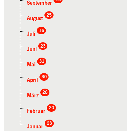
September
25
August
16
Juli
23
Juni
31
Mai
30
April
28
März
20
Februar
23
Januar