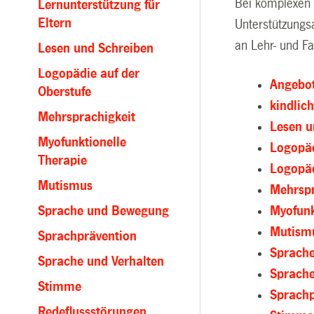
Bei komplexen 
Lernunterstützung für
Eltern
Unterstützungs
an Lehr- und F
Lesen und Schreiben
Logopädie auf der
Angebot
Oberstufe
kindlic
Mehrsprachigkeit
Lesen u
Myofunktionelle
Logopäd
Therapie
Logopäd
Mutismus
Mehrspr
Sprache und Bewegung
Myofunk
Mutism
Sprachprävention
Sprach
Sprache und Verhalten
Sprache
Stimme
Sprachp
Redeflussstörungen