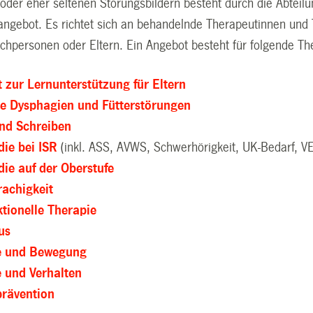
oder eher seltenen Störungsbildern besteht durch die Abteilu
angebot. Es richtet sich an behandelnde Therapeutinnen und
achpersonen oder Eltern. Ein Angebot besteht für folgende T
 zur Lernunterstützung für Eltern
he Dysphagien und Fütterstörungen
nd Schreiben
ie bei ISR
(inkl. ASS, AVWS, Schwerhörigkeit, UK-Bedarf, V
ie auf der Oberstufe
achigkeit
tionelle Therapie
us
e und Bewegung
 und Verhalten
rävention