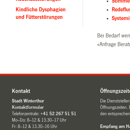
Stimme
Kindliche Dysphagien
Redeflu
und Fütterstörungen
Systemi
Bei Bedarf wen
«Anfrage Berat
Kontakt
Öffnungszeit
Stadt Winterthur
Die Dienststelle
Kontaktformular
Öffnungszeiten. 
Telefonzentrale:
+41 52 267 51 51
den entsprechen
Mo–Do: 8–12 & 13.30–17 Uhr
Fr: 8–12 & 13.30–16 Uhr
Empfang am Ha