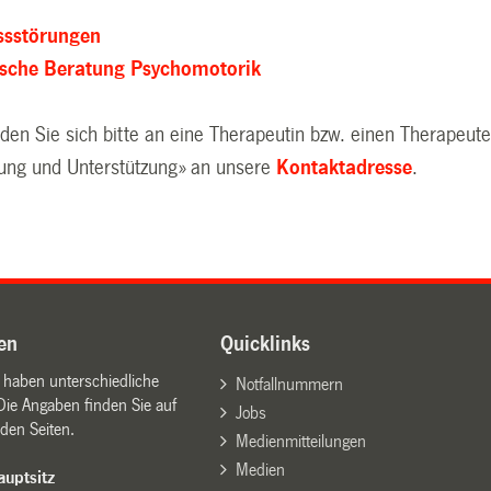
ssstörungen
sche Beratung Psychomotorik
den Sie sich bitte an eine Therapeutin bzw. einen Therapeut
ung und Unterstützung» an unsere
Kontaktadresse
.
en
Quicklinks
n haben unterschiedliche
Notfallnummern
Die Angaben finden Sie auf
Jobs
den Seiten.
Medienmitteilungen
Medien
uptsitz