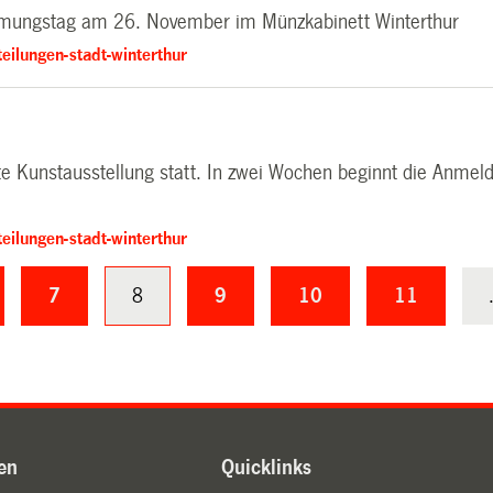
immungstag am 26. November im Münzkabinett Winterthur
eilungen-stadt-winterthur
rte Kunstausstellung statt. In zwei Wochen beginnt die Anmeld
eilungen-stadt-winterthur
7
8
9
10
11
en
Quicklinks