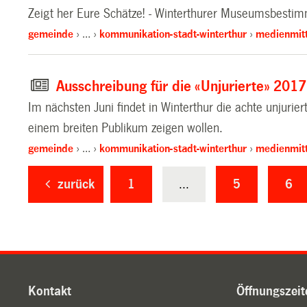
Zeigt her Eure Schätze! - Winterthurer Museumsbest
gemeinde
…
kommunikation-stadt-winterthur
medienmitt
Ausschreibung für die «Unjurierte» 2017
Im nächsten Juni findet in Winterthur die achte unjurie
einem breiten Publikum zeigen wollen.
gemeinde
…
kommunikation-stadt-winterthur
medienmitt
zurück
1
...
5
6
Kontakt
Öffnungszeit