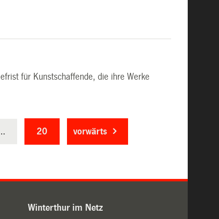
efrist für Kunstschaffende, die ihre Werke
...
20
vorwärts
Winterthur im Netz