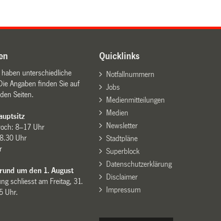
en
Quicklinks
n haben unterschiedliche
Notfallnummern
Die Angaben finden Sie auf
Jobs
den Seiten.
Medienmitteilungen
Medien
uptsitz
Newsletter
woch: 8–17 Uhr
8.30 Uhr
Stadtpläne
r
Superblock
Datenschutzerklärung
 rund um den 1. August
Disclaimer
ng schliesst am Freitag, 31.
Impressum
15 Uhr.