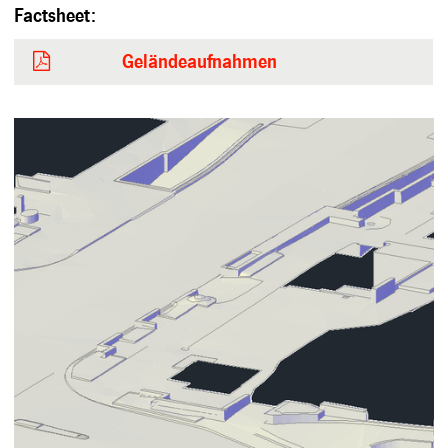
Factsheet:
Geländeaufnahmen