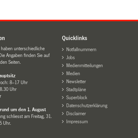
en
Quicklinks
n haben unterschiedliche
Notfallnummern
Die Angaben finden Sie auf
Jobs
den Seiten.
Medienmitteilungen
Medien
uptsitz
Newsletter
woch: 8–17 Uhr
8.30 Uhr
Stadtpläne
r
Superblock
Datenschutzerklärung
 rund um den 1. August
Disclaimer
ng schliesst am Freitag, 31.
Impressum
15 Uhr.