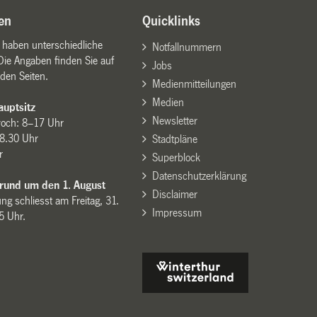
en
Quicklinks
n haben unterschiedliche
Notfallnummern
Die Angaben finden Sie auf
Jobs
den Seiten.
Medienmitteilungen
Medien
uptsitz
Newsletter
woch: 8–17 Uhr
8.30 Uhr
Stadtpläne
r
Superblock
Datenschutzerklärung
 rund um den 1. August
Disclaimer
ng schliesst am Freitag, 31.
Impressum
15 Uhr.