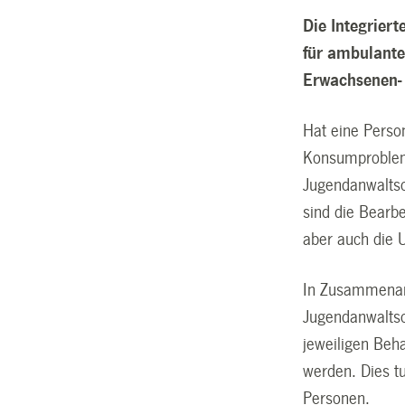
Die Integriert
für ambulant
Erwachsenen- 
Hat eine Perso
Konsumproblema
Jugendanwaltsc
sind die Bearb
aber auch die U
In Zusammenarb
Jugendanwaltsch
jeweiligen Beh
werden. Dies t
Personen.