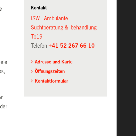
Kontakt
e
ISW - Ambulante
Suchtberatung & -behandlung
Tö19
Telefon
+41 52 267 66 10
e
Adresse und Karte
iele
os,
Öffnungszeiten
Kontaktformular
er
 der