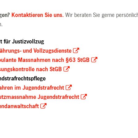
agen?
Kontaktieren Sie uns.
Wir beraten Sie gerne persönlic
h.
 für Justizvollzug
währungs- und Vollzugsdienste
mbulante Massnahmen nach §63 StGB
isungskontrolle nach StGB
ndstrafrechtspflege
fahren im Jugendstrafrecht
hutzmassnahme Jugendstrafrecht
gendanwaltschaft