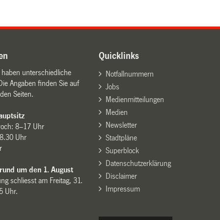
en
Quicklinks
n haben unterschiedliche
Notfallnummern
Die Angaben finden Sie auf
Jobs
den Seiten.
Medienmitteilungen
Medien
uptsitz
Newsletter
woch: 8–17 Uhr
8.30 Uhr
Stadtpläne
r
Superblock
Datenschutzerklärung
 rund um den 1. August
Disclaimer
ng schliesst am Freitag, 31.
Impressum
15 Uhr.