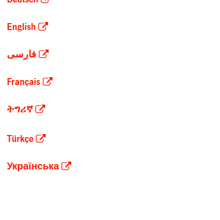
English
فارسی
Français
ትግሪኛ
Türkçe
Українська