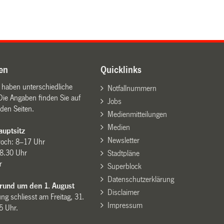
en
Quicklinks
n haben unterschiedliche
Notfallnummern
Die Angaben finden Sie auf
Jobs
den Seiten.
Medienmitteilungen
Medien
uptsitz
Newsletter
woch: 8–17 Uhr
8.30 Uhr
Stadtpläne
r
Superblock
Datenschutzerklärung
 rund um den 1. August
Disclaimer
ng schliesst am Freitag, 31.
Impressum
15 Uhr.