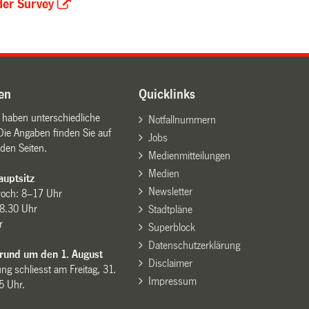
der Survey
en
Quicklinks
n haben unterschiedliche
Notfallnummern
Die Angaben finden Sie auf
Jobs
den Seiten.
Medienmitteilungen
Medien
uptsitz
Newsletter
woch: 8–17 Uhr
8.30 Uhr
Stadtpläne
r
Superblock
Datenschutzerklärung
 rund um den 1. August
Disclaimer
ng schliesst am Freitag, 31.
Impressum
15 Uhr.