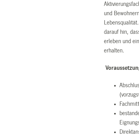
Aktivierungsfa
und Bewohnern 
Lebensqualität
darauf hin, da
erleben und ei
erhalten.
Voraussetzu
Abschlus
(vorzug
Fachmitt
bestand
Eignung
Direktan