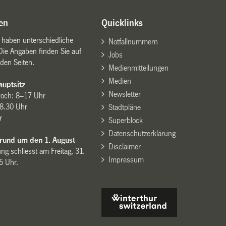
en
Quicklinks
n haben unterschiedliche
Notfallnummern
Die Angaben finden Sie auf
Jobs
den Seiten.
Medienmitteilungen
Medien
uptsitz
Newsletter
woch: 8–17 Uhr
8.30 Uhr
Stadtpläne
r
Superblock
Datenschutzerklärung
 rund um den 1. August
Disclaimer
ng schliesst am Freitag, 31.
Impressum
15 Uhr.