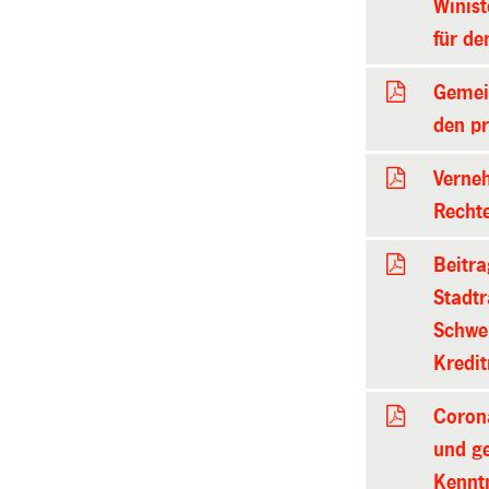
Winist
für d
Gemei
den pr
Verneh
Rechte
Beitr
Stadtr
Schwei
Kredi
Coron
und g
Kenntn