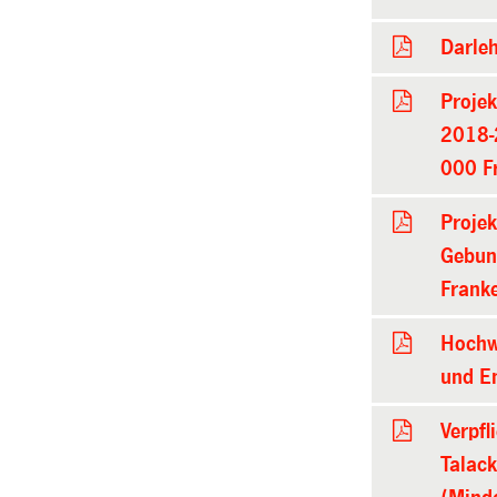
Darle
Proje
2018-
000 F
Projek
Gebun
Frank
Hochw
und En
Verpfl
Talac