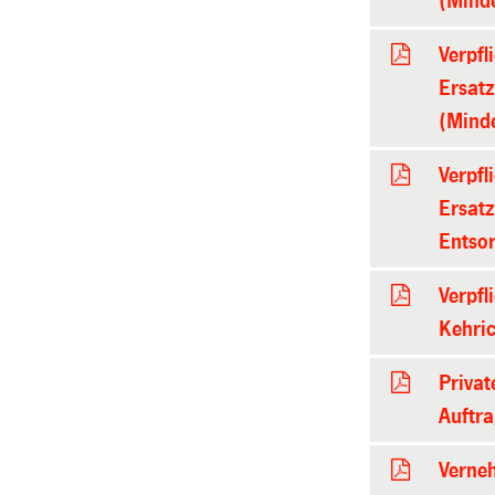
(Mind
Verpfl
Ersatz
(Mind
Verpfl
Ersat
Entsor
Verpf
Kehri
Priva
Auftra
Verne