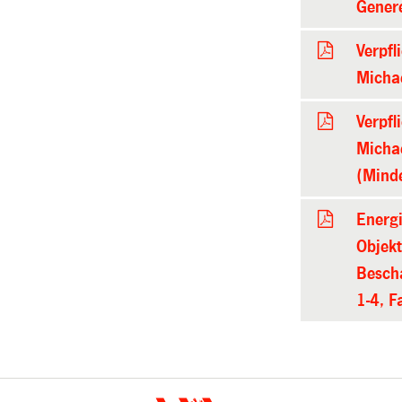
Gener
Verpfl
Micha
Verpfl
Micha
(Mind
Energ
Objekt
Bescha
1-4, F