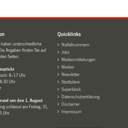
en
Quicklinks
n haben unterschiedliche
Notfallnummern
Die Angaben finden Sie auf
Jobs
den Seiten.
Medienmitteilungen
Medien
uptsitz
Newsletter
woch: 8–17 Uhr
8.30 Uhr
Stadtpläne
r
Superblock
Datenschutzerklärung
 rund um den 1. August
Disclaimer
ng schliesst am Freitag, 31.
Impressum
15 Uhr.