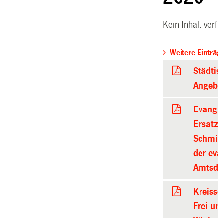
Kein Inhalt ver
Weitere Einträ
Städti
Angebo
Evang.
Ersatz
Schmid
der ev
Amtsd
Kreiss
Frei u