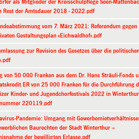
örfer als Mitglieder der Kreisschulpflege Seen-Mattenba
en Rest der Amtsdauer 2018 - 2022.pdf
ndeabstimmung vom 7. März 2021: Referendum gegen
ivaten Gestaltungsplan «Eichwaldhof».pdf
mlassung zur Revision des Gesetzes über die politische
.pdf
ag von 50 000 Franken aus dem Dr. Hans Sträuli-Fonds 
atskredit ER von 25 000 Franken für die Durchführung 
zer Kinder- und Jugendchorfestivals 2022 in Winterthur
tnummer 220119.pdf
avirus-Pandemie: Umgang mit Gewerbemietverhältnisse
ewerblichen Baurechten der Stadt Winterthur –
isnahme der bewilligten Erlasse.pdf