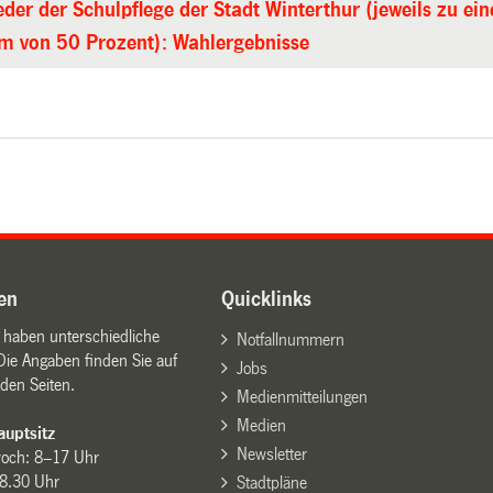
eder der Schulpflege der Stadt Winterthur (jeweils zu ei
m von 50 Prozent): Wahlergebnisse
en
Quicklinks
n haben unterschiedliche
Notfallnummern
Die Angaben finden Sie auf
Jobs
den Seiten.
Medienmitteilungen
Medien
uptsitz
Newsletter
woch: 8–17 Uhr
8.30 Uhr
Stadtpläne