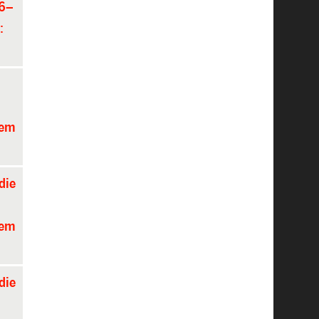
26–
:
nem
die
nem
die