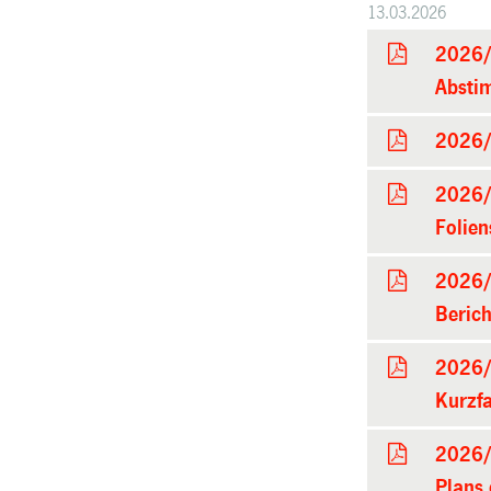
13.03.2026
2026/
Absti
2026/
2026/
Folien
2026/
Berich
2026/
Kurzf
2026/
Plans