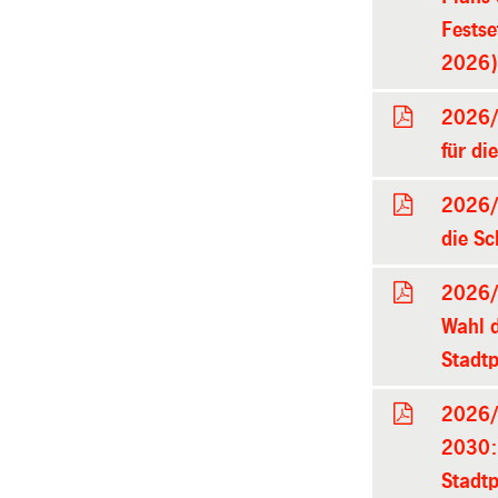
Festse
2026
2026/
für di
2026/
die Sc
2026/
Wahl d
Stadtp
2026/
2030: 
Stadtp