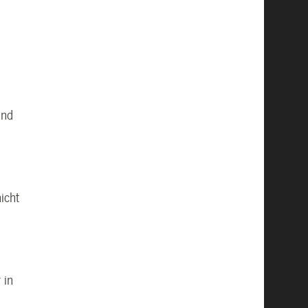
und
icht
 in