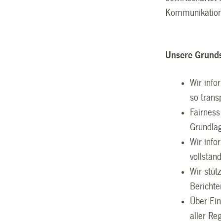
Kommunikation
Unsere Grund
Wir info
so trans
Fairness
Grundlag
Wir info
vollstän
Wir stüt
Berichte
Über Ein
aller Reg