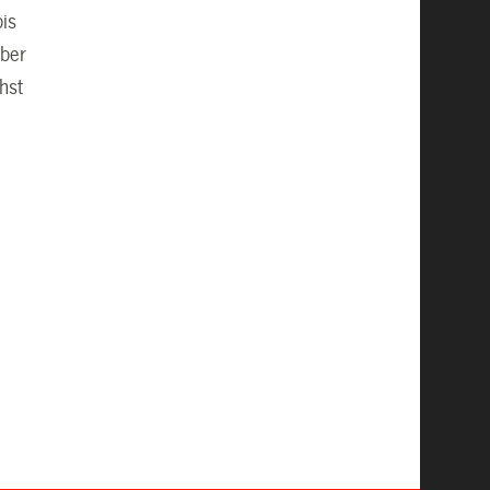
bis
aber
hst
0