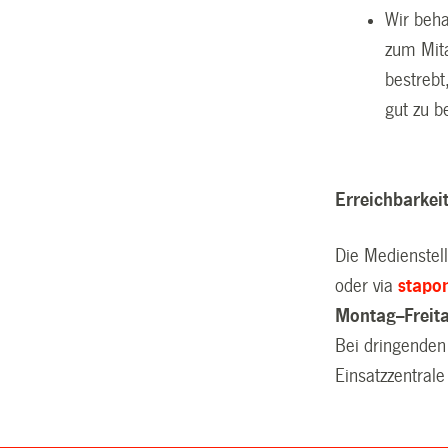
Wir beha
zum Mita
bestrebt
gut zu b
Erreichbarkei
Die Medienstel
oder via
stapo
Montag--Freit
Bei dringenden
Einsatzzentrale