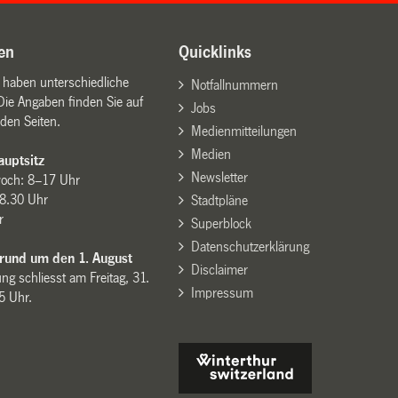
en
Quicklinks
n haben unterschiedliche
Notfallnummern
Die Angaben finden Sie auf
Jobs
den Seiten.
Medienmitteilungen
Medien
uptsitz
Newsletter
woch: 8–17 Uhr
8.30 Uhr
Stadtpläne
r
Superblock
Datenschutzerklärung
 rund um den 1. August
Disclaimer
ng schliesst am Freitag, 31.
Impressum
15 Uhr.