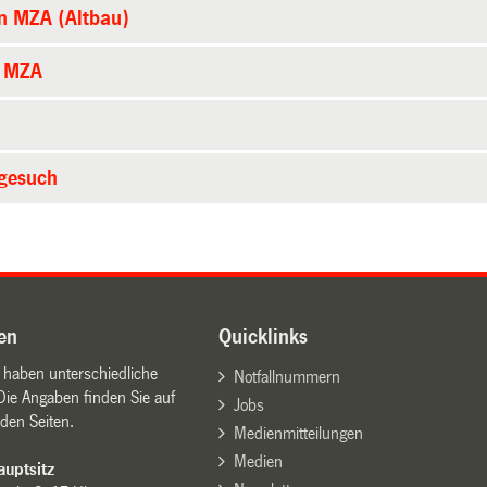
n MZA (Altbau)
n MZA
sgesuch
en
Quicklinks
n haben unterschiedliche
Notfallnummern
Die Angaben finden Sie auf
Jobs
den Seiten.
Medienmitteilungen
Medien
uptsitz