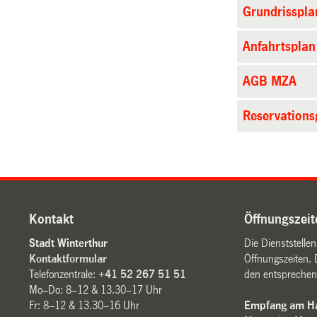
Grundrisspla
Anfahrtspla
AGB MZA
Reservation
Kontakt
Öffnungszeit
Stadt Winterthur
Die Dienststelle
Kontaktformular
Öffnungszeiten. 
Telefonzentrale:
+41 52 267 51 51
den entsprechen
Mo–Do: 8–12 & 13.30–17 Uhr
Fr: 8–12 & 13.30–16 Uhr
Empfang am Ha