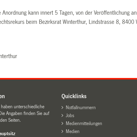
 Anordnung kann innert 5 Tagen, von der Veröffentlichung an 
chtsrekurs beim Bezirksrat Winterthur, Lindstrasse 8, 8400 
nterthur
en
Quicklinks
n haben unterschiedliche
Notfallnummern
Die Angaben finden Sie auf
Jobs
den Seiten.
Medienmitteilungen
Medien
uptsitz