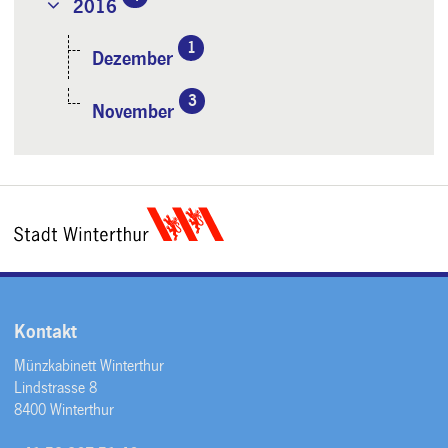
2016
1
Dezember
3
November
Kontakt
Münzkabinett Winterthur
Lindstrasse 8
8400 Winterthur