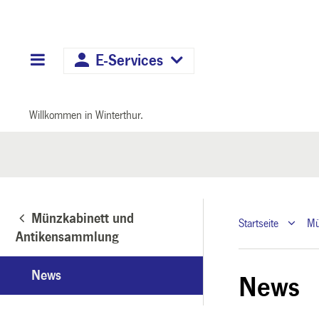
Hauptnavigation
E-Services
Willkommen in Winterthur.
Münzkabinett und
Startseite
Mü
Antikensammlung
News
News