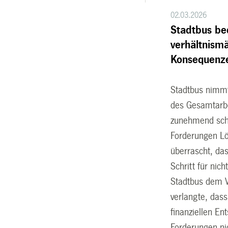
02.03.2026
Stadtbus be
verhältnism
Konsequenze
Stadtbus nimmt
des Gesamtarbe
zunehmend schw
Forderungen Lö
überrascht, da
Schritt für nic
Stadtbus dem V
verlangte, das
finanziellen En
Forderungen nic