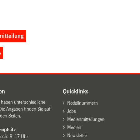
itteilung
s
en
Quicklinks
n haben unterschiedliche
Notfallnummern
Die Angaben finden Sie auf
Jobs
den Seiten.
Medienmitteilungen
Medien
uptsitz
Newsletter
woch: 8–17 Uhr