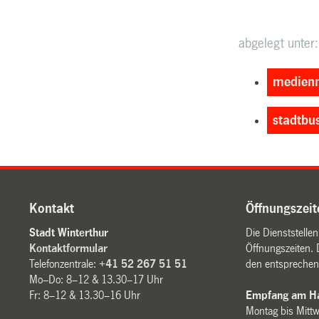
abgelegt unter:
medienm
stadtbu
Kontakt
Öffnungszeit
Stadt Winterthur
Die Dienststelle
Kontaktformular
Öffnungszeiten. 
Telefonzentrale:
+41 52 267 51 51
den entsprechen
Mo–Do: 8–12 & 13.30–17 Uhr
Fr: 8–12 & 13.30–16 Uhr
Empfang am Ha
Montag bis Mitt