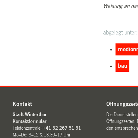
Weisung an da
abgelegt unter:
medienm
bau
Kontakt
Öffnungszeit
Stadt Winterthur
Die Dienststelle
Kontaktformular
Öffnungszeiten. 
Telefonzentrale:
+41 52 267 51 51
den entsprechen
Mo–Do: 8–12 & 13.30–17 Uhr