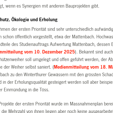
lgt, wenn es Synergien mit anderen Bauprojekten gibt.
hutz, Ökologie und Erholung
men der ersten Priorität sind sehr unterschiedlich aufwändi
n schon öffentlich vorgestellt, etwa der Mattenbach. Hochwa
ndteile des Studienauftrags Aufwertung Mattenbach, dessen
nmitteilung vom 10. Dezember 2025
). Bekannt sind auc
hützenweiher soll umgelegt und offen geführt werden, der Abf
 der Weiher selbst saniert. (
Medienmitteilung vom 18. M
fbach zu den Winterthurer Gewässern mit den grössten Scha
d in der Erholungsqualität gesteigert werden soll aber beisp
der Einmündung in die Töss.
rojekte der ersten Priorität wurde im Massnahmenplan berei
r die Mehrzahl von ihnen liegen aber noch keine ausgearbeite