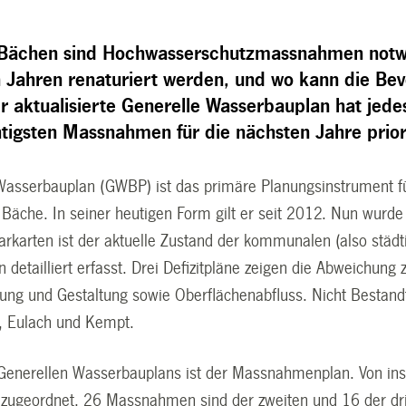
Bächen sind Hochwasserschutzmassnahmen notwe
ahren renaturiert werden, und wo kann die Be
er aktualisierte Generelle Wasserbauplan hat jed
tigsten Massnahmen für die nächsten Jahre priori
Wasserbauplan (GWBP) ist das primäre Planungsinstrument fü
 Bäche. In seiner heutigen Form gilt er seit 2012. Nun wurde
tarkarten ist der aktuelle Zustand der kommunalen (also stä
 detailliert erfasst. Drei Defizitpläne zeigen die Abweichun
lung und Gestaltung sowie Oberflächenabfluss. Nicht Bestand
, Eulach und Kempt.
Generellen Wasserbauplans ist der Massnahmenplan. Von in
t zugeordnet. 26 Massnahmen sind der zweiten und 16 der dri