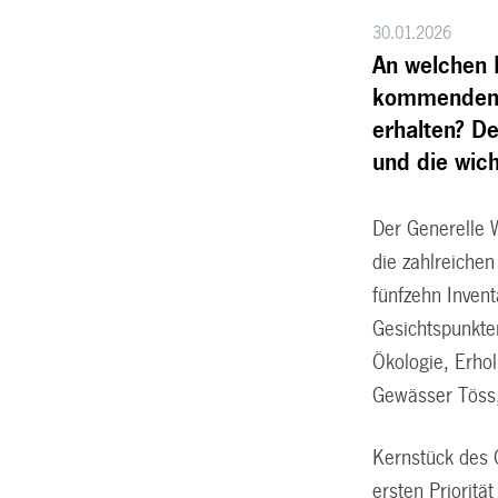
30.01.2026
An welchen 
kommenden J
erhalten? D
und die wich
Der Generelle 
die zahlreichen
fünfzehn Inven
Gesichtspunkten
Ökologie, Erho
Gewässer Töss
Kernstück des 
ersten Prioritä