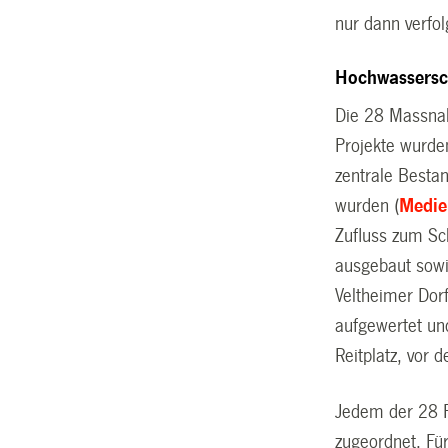
nur dann verfo
Hochwassersc
Die 28 Massnah
Projekte wurde
zentrale Besta
wurden (
Medie
Zufluss zum Sc
ausgebaut sowie
Veltheimer Dor
aufgewertet un
Reitplatz, vor 
Jedem der 28 P
zugeordnet. Fü