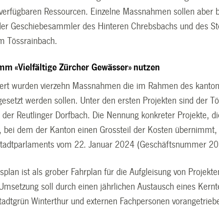
 verfügbaren Ressourcen. Einzelne Massnahmen sollen aber 
der Geschiebesammler des Hinteren Chrebsbachs und des St
m Tössrainbach.
m «Vielfältige Zürcher Gewässer» nutzen
niert wurden vierzehn Massnahmen die im Rahmen des kanton
setzt werden sollen. Unter den ersten Projekten sind der 
 der Reutlinger Dorfbach. Die Nennung konkreter Projekte, di
bei dem der Kanton einen Grossteil der Kosten übernimmt, w
 Stadtparlaments vom 22. Januar 2024 (Geschäftsnummer 20
lan ist als grober Fahrplan für die Aufgleisung von Projekte
 Umsetzung soll durch einen jährlichen Austausch eines Ker
tadtgrün Winterthur und externen Fachpersonen vorangetrie