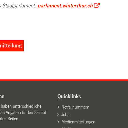
s Stadtparlament:
parlament.winterthur.ch
itteilung
en
Quicklinks
n haben unterschiedliche
Notfallnummern
Die Angaben finden Sie auf
Jobs
den Seiten.
Medienmitteilungen