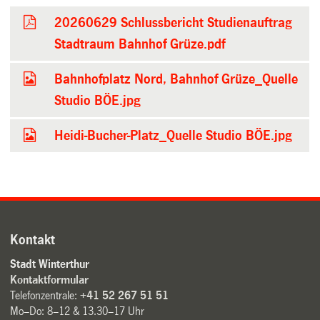
20260629 Schlussbericht Studienauftrag
Stadtraum Bahnhof Grüze.pdf
Bahnhofplatz Nord, Bahnhof Grüze_Quelle
Studio BÖE.jpg
Heidi-Bucher-Platz_Quelle Studio BÖE.jpg
Kontakt
Stadt Winterthur
Kontaktformular
Telefonzentrale:
+41 52 267 51 51
Mo–Do: 8–12 & 13.30–17 Uhr