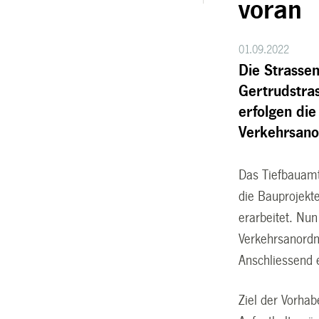
voran
01.09.2022
Die Strassen
Gertrudstras
erfolgen di
Verkehrsan
Das Tiefbauamt
die Bauprojekt
erarbeitet. Nu
Verkehrsanordn
Anschliessend e
Ziel der Vorha