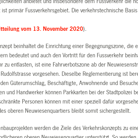
lichkeiten anbietet und insbesondere dem Fussverkehr die n
 ist primär Fussverkehrsgebiet. Die verkehrstechnische Basi
tteilung vom 13. November 2020
).
nzept beinhaltet die Einrichtung einer Begegnungszone, die 
ern bedeutet und auch den Vortritt für den Fussverkehr beinh
hr zu entlasten, ist eine Fahrverbotszone ab der Neuwiesenstr
 Rudolfstrasse vorgesehen. Dieselbe Reglementierung ist bere
 den Güterumschlag, Beschäftigte, Anwohnende und Besuchend
n und Handwerker können Parkkarten bei der Stadtpolizei bez
schränkte Personen können mit einer speziell dafür vorgesehe
des oberen Neuwiesenquartiers bleibt somit sichergestellt.
enbauprojekten werden die Ziele des Verkehrskonzepts zu ei
ndlicheren oberen Neuwiesenquartier unterstützt. So werden b