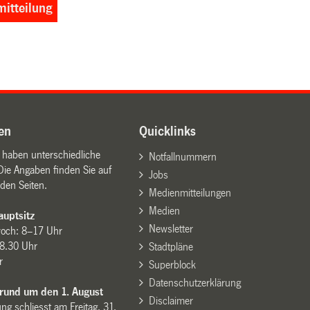
itteilung
en
Quicklinks
n haben unterschiedliche
Notfallnummern
Die Angaben finden Sie auf
Jobs
den Seiten.
Medienmitteilungen
Medien
uptsitz
Newsletter
woch: 8–17 Uhr
8.30 Uhr
Stadtpläne
r
Superblock
Datenschutzerklärung
 rund um den 1. August
Disclaimer
ng schliesst am Freitag, 31.