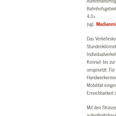
Aufenthaltsmög
Bahnhofsgebiet
4.0»
(vgl.
Medienmi
Das Verkehrsko
Stundenkilomet
Individualverke
Konrad- bis zur
umgesetzt. Für
Handwerkerinne
Mobilität einge
Erreichbarkeit 
Mit den Strass
aufenthaltsfreu