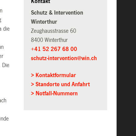
Kontakt
en
Schutz & Intervention
g
Winterthur
a die
Zeughausstrasse 60
r
8400 Winterthur
nn
+41 52 267 68 00
er
schutz-intervention@win.ch
. Die
> Kontaktformular
> Standorte und Anfahrt
> Notfall-Nummern
nach
inde