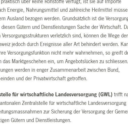
praktisch über keine Rohstoffe verfügt, ist sie auf Importe
ch Energie, Nahrungsmittel und zahlreiche Heilmittel müss
dem Ausland bezogen werden. Grundsätzlich ist die Versorgun
 diesen Gütern und Dienstleistungen Sache der Wirtschaft. D
n Versorgungsstrukturen verletzlich sind, können die Wege de
hweiz jedoch durch Ereignisse aller Art behindert werden. Ka
 ihre Versorgungsfunktion nicht mehr wahrnehmen, so greift d
in das Marktgeschehen ein, um Angebotslücken zu schliessen
hrungen werden in enger Zusammenarbeit zwischen Bund,
inden und der Privatwirtschaft getroffen.
telle für wirtschaftliche Landesversorgung (GWL)
trifft 
ntonalen Zentralstelle für wirtschaftliche Landesversorgung
eitungsmassnahmen zur Sicherung der Versorgung der Geme
tigen Gütern und Dienstleistungen.