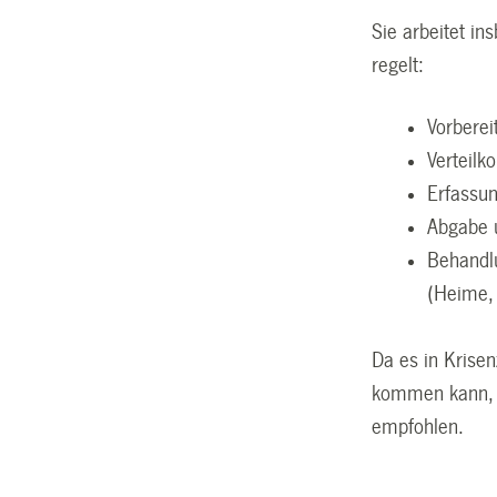
Sie arbeitet in
regelt:
Vorberei
Verteilk
Erfassu
Abgabe 
Behandl
(Heime, 
Da es in Krise
kommen kann, w
empfohlen.