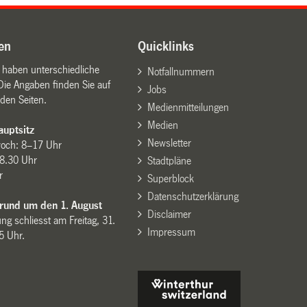
en
Quicklinks
n haben unterschiedliche
Notfallnummern
Die Angaben finden Sie auf
Jobs
den Seiten.
Medienmitteilungen
Medien
uptsitz
Newsletter
woch: 8–17 Uhr
8.30 Uhr
Stadtpläne
r
Superblock
Datenschutzerklärung
 rund um den 1. August
Disclaimer
ng schliesst am Freitag, 31.
Impressum
15 Uhr.