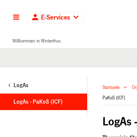
Hauptnavigation
E-Services
Willkommen in Winterthur.
LogAs
Startseite
Or
PaKoS (ICF)
LogAs - PaKoS (ICF)
LogAs 