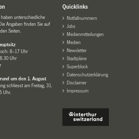
en
Quicklinks
n haben unterschiedliche
Notfallnummern
Die Angaben finden Sie auf
Jobs
den Seiten.
Medienmitteilungen
Medien
uptsitz
Newsletter
woch: 8–17 Uhr
8.30 Uhr
Stadtpläne
r
Superblock
Datenschutzerklärung
 rund um den 1. August
Disclaimer
ng schliesst am Freitag, 31.
Impressum
15 Uhr.