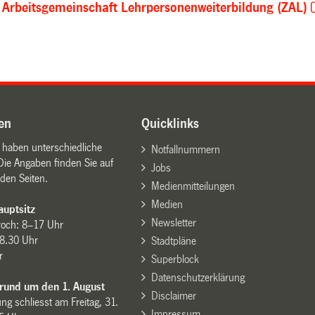
 Arbeitsgemeinschaft Lehrpersonenweiterbildung (ZAL)
en
Quicklinks
n haben unterschiedliche
Notfallnummern
Die Angaben finden Sie auf
Jobs
den Seiten.
Medienmitteilungen
Medien
uptsitz
Newsletter
woch: 8–17 Uhr
8.30 Uhr
Stadtpläne
r
Superblock
Datenschutzerklärung
 rund um den 1. August
Disclaimer
ng schliesst am Freitag, 31.
Impressum