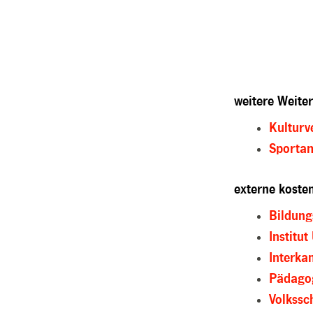
weitere Weite
Kulturv
Sportam
externe koste
Bildung
Institut
Interka
Pädagog
Volkssc