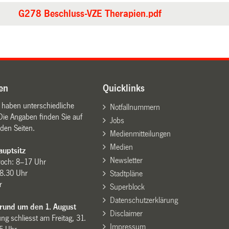
G278 Beschluss-VZE Therapien.pdf
en
Quicklinks
n haben unterschiedliche
Notfallnummern
Die Angaben finden Sie auf
Jobs
den Seiten.
Medienmitteilungen
Medien
uptsitz
Newsletter
woch: 8–17 Uhr
8.30 Uhr
Stadtpläne
r
Superblock
Datenschutzerklärung
 rund um den 1. August
Disclaimer
ng schliesst am Freitag, 31.
Impressum