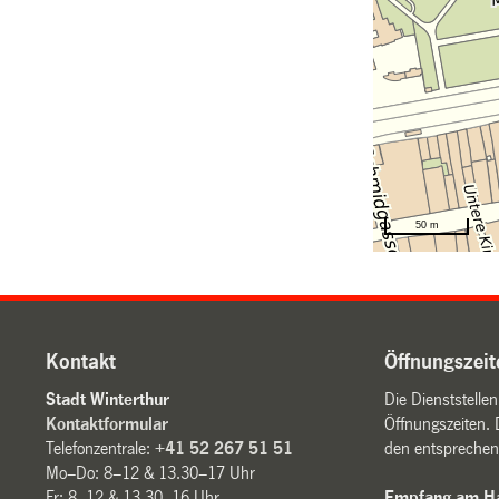
Kontakt
Öffnungszeit
Stadt Winterthur
Die Dienststelle
Kontaktformular
Öffnungszeiten. 
Telefonzentrale:
+41 52 267 51 51
den entsprechen
Mo–Do: 8–12 & 13.30–17 Uhr
Fr: 8–12 & 13.30–16 Uhr
Empfang am Ha