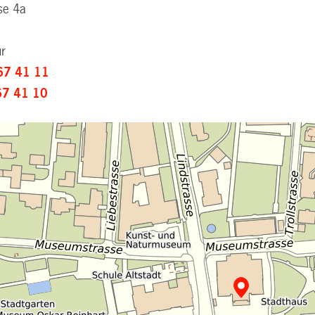
se 4a
ur
67 41 11
67 41 10