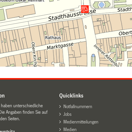
en
Quicklinks
n haben unterschiedliche
Notfallnummern
Die Angaben finden Sie auf
Jobs
den Seiten.
Medienmitteilungen
Medien
uptsitz