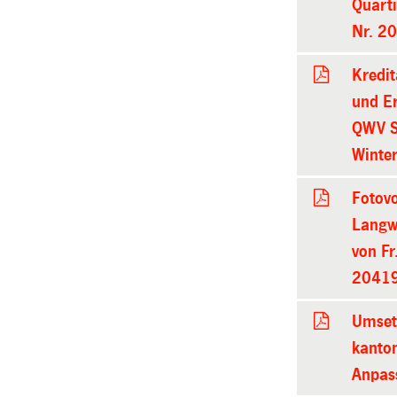
Quart
Nr. 2
Kredi
und E
QWV S
Winter
Fotov
Langwi
von Fr
20419
Umsetz
kanto
Anpas