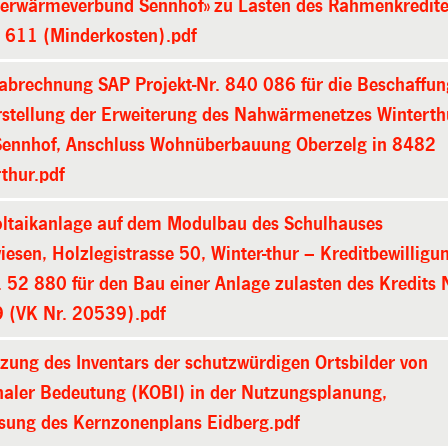
ierwärmeverbund Sennhof» zu Lasten des Rahmenkredit
0 611 (Minderkosten).pdf
tabrechnung SAP Projekt-Nr. 840 086 für die Beschaffun
rstellung der Erweiterung des Nahwärmenetzes Winterth
ennhof, Anschluss Wohnüberbauung Oberzelg in 8482
thur.pdf
oltaikanlage auf dem Modulbau des Schulhauses
esen, Holzlegistrasse 50, Winter-thur – Kreditbewilligu
. 52 880 für den Bau einer Anlage zulasten des Kredits 
 (VK Nr. 20539).pdf
ung des Inventars der schutzwürdigen Ortsbilder von
naler Bedeutung (KOBI) in der Nutzungsplanung,
sung des Kernzonenplans Eidberg.pdf