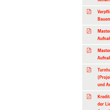
Verpfl
Bauen 
Maste
Aufna
Maste
Aufna
Turnha
(Proj
und A
Kredi
der L