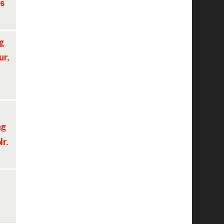
es
g
ur,
ng
Nr.