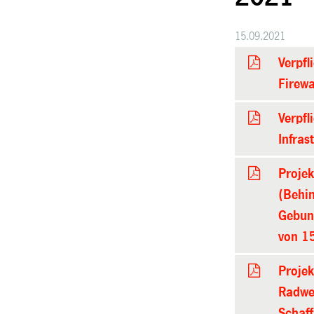
15.09.2021
Verpfl
Firewa
Verpfl
Infras
Proje
(Behin
Gebun
von 1
Projek
Radwe
Schaff