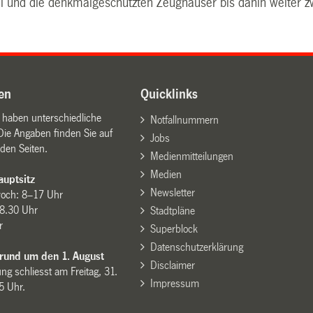
ll und die denkmalgeschützten Zeughäuser bis dahin weiter z
en
Quicklinks
n haben unterschiedliche
Notfallnummern
Die Angaben finden Sie auf
Jobs
den Seiten.
Medienmitteilungen
Medien
uptsitz
Newsletter
woch: 8–17 Uhr
8.30 Uhr
Stadtpläne
r
Superblock
Datenschutzerklärung
 rund um den 1. August
Disclaimer
ng schliesst am Freitag, 31.
Impressum
15 Uhr.