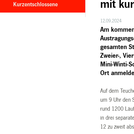
mit ku
Kurzentschlossene
12.09.2024
Am kommende
Austragungso
gesamten St
Zweier-, Vie
Mini-Winti-S
Ort anmelde
Auf dem Teuche
um 9 Uhr den S
rund 1200 Läuf
in drei separat
12 zu zweit abs