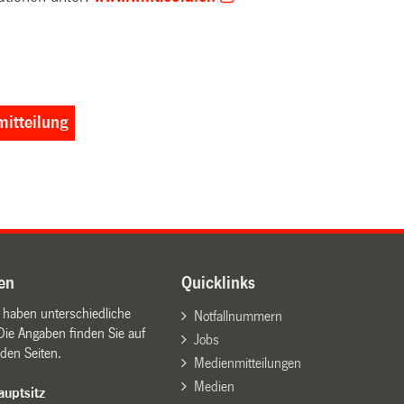
itteilung
en
Quicklinks
n haben unterschiedliche
Notfallnummern
Die Angaben finden Sie auf
Jobs
den Seiten.
Medienmitteilungen
Medien
uptsitz