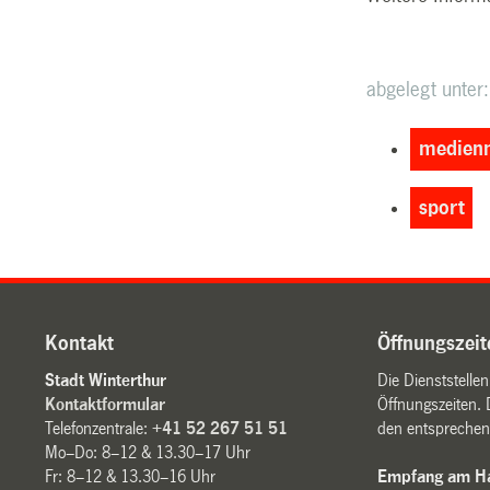
abgelegt unter:
medienm
sport
Kontakt
Öffnungszeit
Stadt Winterthur
Die Dienststelle
Kontaktformular
Öffnungszeiten. 
Telefonzentrale:
+41 52 267 51 51
den entsprechen
Mo–Do: 8–12 & 13.30–17 Uhr
Fr: 8–12 & 13.30–16 Uhr
Empfang am Ha