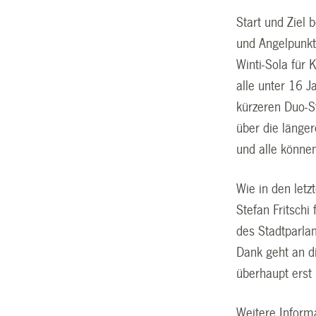
Start und Ziel
und Angelpunkt
Winti-Sola für
alle unter 16 J
kürzeren Duo-S
über die länge
und alle könne
Wie in den let
Stefan Fritsch
des Stadtparla
Dank geht an d
überhaupt erst
Weitere Inform