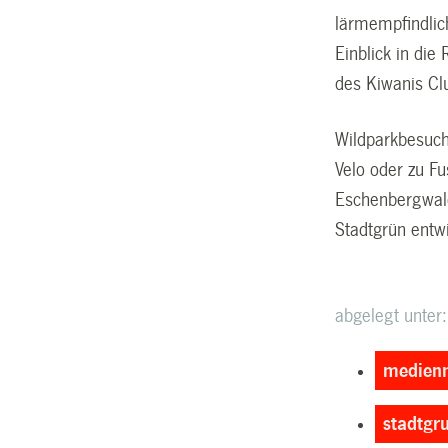
lärmempfindlic
Einblick in die
des Kiwanis Cl
Wildparkbesuch
Velo oder zu F
Eschenbergwald
Stadtgrün entwi
abgelegt unter:
medienm
stadtgr