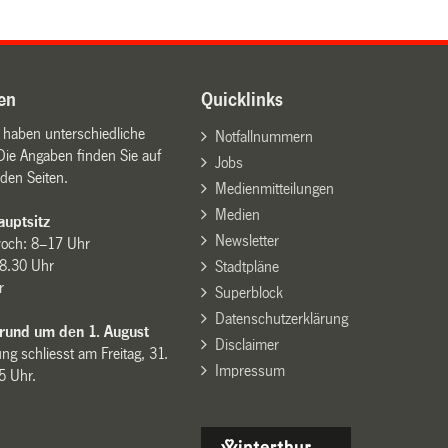
en
Quicklinks
n haben unterschiedliche
Notfallnummern
Die Angaben finden Sie auf
Jobs
den Seiten.
Medienmitteilungen
Medien
uptsitz
Newsletter
woch: 8–17 Uhr
8.30 Uhr
Stadtpläne
r
Superblock
Datenschutzerklärung
 rund um den 1. August
Disclaimer
ng schliesst am Freitag, 31.
Impressum
15 Uhr.