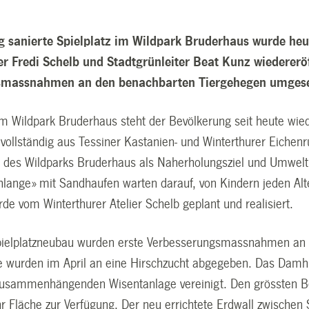
g sanierte Spielplatz im Wildpark Bruderhaus wurde heut
er Fredi Schelb und Stadtgrünleiter Beat Kunz wiedereröf
smassnahmen an den benachbarten Tiergehegen umgese
 im Wildpark Bruderhaus steht der Bevölkerung seit heute wie
vollständig aus Tessiner Kastanien- und Winterthurer Eichen
des Wildparks Bruderhaus als Naherholungsziel und Umweltle
lange» mit Sandhaufen warten darauf, von Kindern jeden Alt
de vom Winterthurer Atelier Schelb geplant und realisiert.
Spielplatzneubau wurden erste Verbesserungsmassnahmen a
e wurden im April an eine Hirschzucht abgegeben. Das Dam
zusammenhängenden Wisentanlage vereinigt. Den grössten 
 Fläche zur Verfügung. Der neu errichtete Erdwall zwischen 