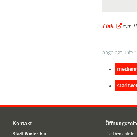
Link
zum Pr
abgelegt unter:
medienm
stadtwe
Kontakt
Öffnungszeit
Stadt Winterthur
Die Dienststelle