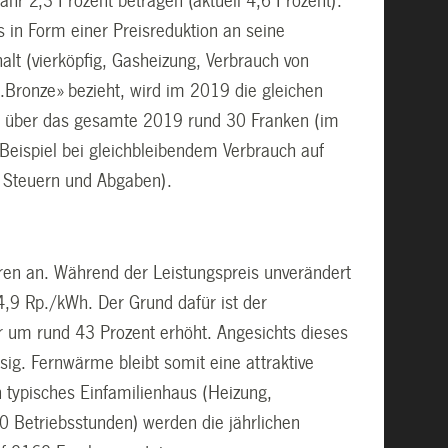
r 2,3 Prozent betragen (aktuell 4,6 Prozent).
 in Form einer Preisreduktion an seine
alt (vierköpfig, Gasheizung, Verbrauch von
.Bronze» bezieht, wird im 2019 die gleichen
ägt über das gesamte 2019 rund 30 Franken (im
Beispiel bei gleichbleibendem Verbrauch auf
 Steuern und Abgaben).
ren an. Während der Leistungspreis unverändert
4,9 Rp./kWh. Der Grund dafür ist der
r um rund 43 Prozent erhöht. Angesichts dieses
sig. Fernwärme bleibt somit eine attraktive
in typisches Einfamilienhaus (Heizung,
Betriebsstunden) werden die jährlichen