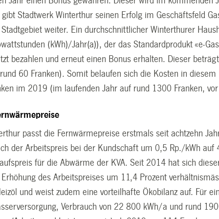
en Jahr einen Bonus gewähren. Dieser wird im kommenden Jah
gibt Stadtwerk Winterthur seinen Erfolg im Geschäftsfeld Gas
Stadtgebiet weiter. Ein durchschnittlicher Winterthurer Haush
owattstunden (kWh)/Jahr(a)), der das Standardprodukt «e-Gas
jetzt bezahlen und erneut einen Bonus erhalten. Dieser betr
 rund 60 Franken). Somit belaufen sich die Kosten in diesem 
ken im 2019 (im laufenden Jahr auf rund 1300 Franken, vor
ernwärmepreise
erthur passt die Fernwärmepreise erstmals seit achtzehn Jah
sich der Arbeitspreis bei der Kundschaft um 0,5 Rp./kWh auf 
aufspreis für die Abwärme der KVA. Seit 2014 hat sich diese
e Erhöhung des Arbeitspreises um 11,4 Prozent verhältnismäs
Heizöl und weist zudem eine vorteilhafte Ökobilanz auf. Für e
serversorgung, Verbrauch von 22 800 kWh/a und rund 1900 