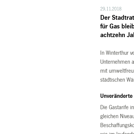
29.11.2018
Der Stadtra
für Gas ble
achtzehn Ja
In Winterthur 
Unternehmen au
mit umweltfreu
städtischen Wä
Unveränderte
Die Gastarife i
gleichen Nivea
Beschaffungsko