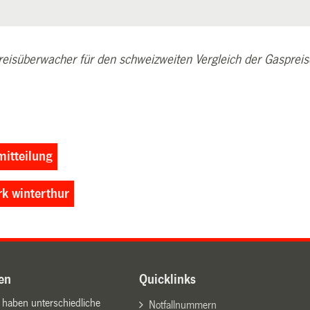
eisüberwacher für den schweizweiten Vergleich der Gaspreis
itteilung
rk winterthur
en
Quicklinks
n haben unterschiedliche
Notfallnummern