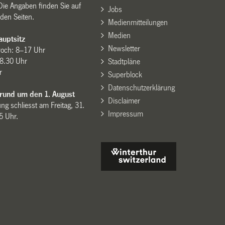
Die Angaben finden Sie auf
Jobs
den Seiten.
Medienmitteilungen
Medien
uptsitz
Newsletter
woch: 8–17 Uhr
8.30 Uhr
Stadtpläne
r
Superblock
Datenschutzerklärung
 rund um den 1. August
Disclaimer
ng schliesst am Freitag, 31.
Impressum
15 Uhr.