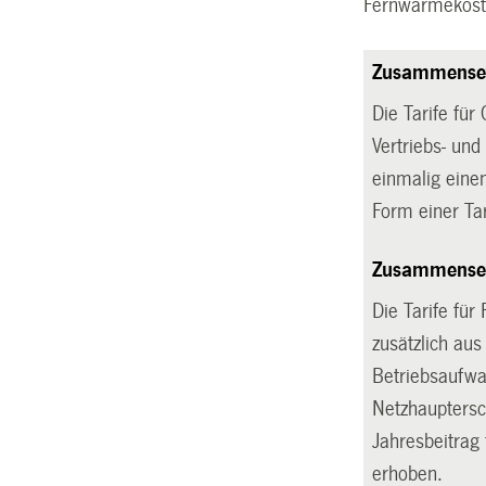
Fernwärmekoste
Zusammenset
Die Tarife für
Vertriebs- un
einmalig eine
Form einer Ta
Zusammenset
Die Tarife fü
zusätzlich au
Betriebsaufwa
Netzhauptersch
Jahresbeitrag
erhoben.