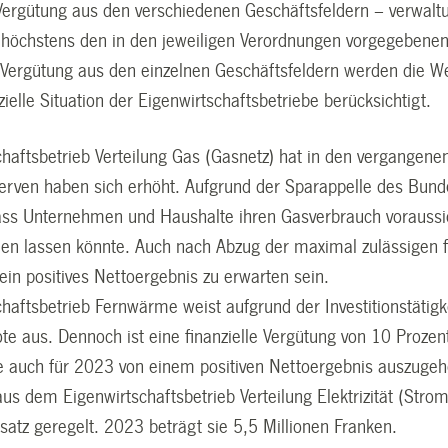
 Vergütung aus den verschiedenen Geschäftsfeldern – verwalt
rf höchstens den in den jeweiligen Verordnungen vorgegebene
 Vergütung aus den einzelnen Geschäftsfeldern werden die We
zielle Situation der Eigenwirtschaftsbetriebe berücksichtigt.
haftsbetrieb Verteilung Gas (Gasnetz) hat in den vergangenen
serven haben sich erhöht. Aufgrund der Sparappelle des Bund
ss Unternehmen und Haushalte ihren Gasverbrauch voraussich
len lassen könnte. Auch nach Abzug der maximal zulässigen fi
in positives Nettoergebnis zu erwarten sein.
haftsbetrieb Fernwärme weist aufgrund der Investitionstätigk
ote aus. Dennoch ist eine finanzielle Vergütung von 10 Proze
e auch für 2023 von einem positiven Nettoergebnis auszugehe
us dem Eigenwirtschaftsbetrieb Verteilung Elektrizität (Strom
ssatz geregelt. 2023 beträgt sie 5,5 Millionen Franken.