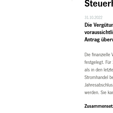
Steuer
31.10.2022
Die Vergütu
voraussicht
Antrag über
Die finanziell
festgelegt. Für
als in den letz
Stromhandel be
Jahresabschluss
werden. Sie ka
Zusammensetz