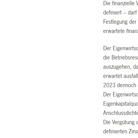
Die finanzielle
definiert – da
Festlegung der
erwartete finan
Der Eigenwirtsc
die Betriebsre
auszugehen, da
erwartet ausfal
2023 dennoch e
Der Eigenwirtsc
Eigenkapitalqu
Anschlussdicht
Die Vergütung a
definierten Zin