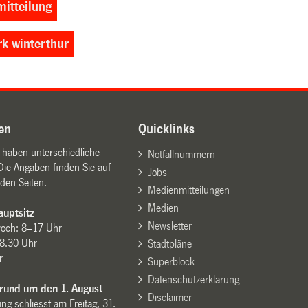
itteilung
rk winterthur
en
Quicklinks
n haben unterschiedliche
Notfallnummern
Die Angaben finden Sie auf
Jobs
den Seiten.
Medienmitteilungen
Medien
uptsitz
Newsletter
woch: 8–17 Uhr
8.30 Uhr
Stadtpläne
r
Superblock
Datenschutzerklärung
 rund um den 1. August
Disclaimer
ng schliesst am Freitag, 31.