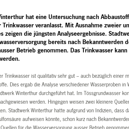
interthur hat eine Untersuchung nach Abbaustoffe
r Trinkwasser veranlasst. Mit Ausnahme zweier un
es zeigen die jüngsten Analyseergebnisse. Stadtw
nkwasserversorgung bereits nach Bekanntwerden d
 ausser Betrieb genommen. Das Trinkwasser kann 
werden.
r Trinkwasser ist qualitativ sehr gut – auch bezüglich einer 
offe. Dies ergab die Analyse verschiedener Wasserproben in W
adtwerk Winterthur durchgeführt hat. Im Tössgrundwasser kon
achgewiesen werden. Hingegen weisen zwei kleinere Quellen
gen. Stadtwerk Winterthur hatte aufgrund von Indizien, dass 
sulfonsäure aufweisen könnte, schon kurz nach Bekanntwerde
le Quellen für die Wasserversorgung ausser Betrieb genomme