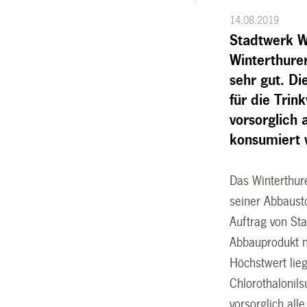
14.08.2019
Stadtwerk W
Winterthure
sehr gut. Di
für die Tri
vorsorglich
konsumiert 
Das Winterthure
seiner Abbaust
Auftrag von St
Abbauprodukt n
Höchstwert lie
Chlorothalonil
vorsorglich al