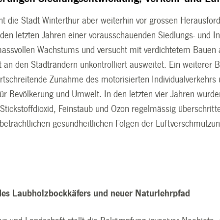
teht die Stadt Winterthur aber weiterhin vor grossen Herausf
den letzten Jahren einer vorausschauenden Siedlungs- und Inf
massvollen Wachstums und versucht mit verdichtetem Bauen a
 an den Stadträndern unkontrolliert ausweitet. Ein weiterer
 fortschreitende Zunahme des motorisierten Individualverkehr
ür Bevölkerung und Umwelt. In den letzten vier Jahren wurden
Stickstoffdioxid, Feinstaub und Ozon regelmässig überschritt
 beträchtlichen gesundheitlichen Folgen der Luftverschmutz
es Laubholzbockkäfers und neuer Naturlehrpfad