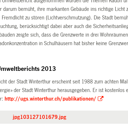
n Umweltbericht aufgenommen wurden die Themen Radon und Li
ur darum bemüht, ihre markanten Gebäude ins richtige Licht 
iel Fremdlicht zu stören (Lichtverschmutzung). Die Stadt bem
leuchtung, berücksichtigt dabei aber auch die Sicherheitsan
bäuden zeigte sich, dass die Grenzwerte in drei Wohnräumen
Radonkonzentration in Schulhäusern hat bisher keine Grenzw
Umweltberichts 2013
ht der Stadt Winterthur erscheint seit 1988 zum achten Mal. 
rgie» der Stadt Winterthur herausgegeben. Er ist kostenlos e
ur:
http://ugs.winterthur.ch/publikationen/
jpg103127101679.jpg