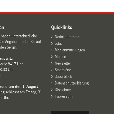
en
Quicklinks
n haben unterschiedliche
Notfallnummern
Die Angaben finden Sie auf
Jobs
den Seiten.
Medienmitteilungen
Medien
uptsitz
Newsletter
woch: 8–17 Uhr
8.30 Uhr
Stadtpläne
r
Superblock
Datenschutzerklärung
 rund um den 1. August
Disclaimer
ng schliesst am Freitag, 31.
Impressum
15 Uhr.