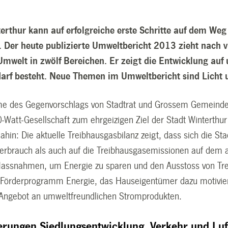
terthur kann auf erfolgreiche erste Schritte auf dem Weg
. Der heute publizierte Umweltbericht 2013 zieht nach 
Umwelt in zwölf Bereichen. Er zeigt die Entwicklung auf
rf besteht. Neue Themen im Umweltbericht sind Licht 
e des Gegenvorschlags von Stadtrat und Grossem Gemeinderat 
0-Watt-Gesellschaft zum ehrgeizigen Ziel der Stadt Winterthu
ahin: Die aktuelle Treibhausgasbilanz zeigt, dass sich die St
erbrauch als auch auf die Treibhausgasemissionen auf dem a
Massnahmen, um Energie zu sparen und den Ausstoss von Tre
 Förderprogramm Energie, das Hauseigentümer dazu motiviert
 Angebot an umweltfreundlichen Stromprodukten.
rungen Siedlungsentwicklung, Verkehr und Luf