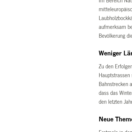
Im Bereich Natu
mitteleuropäis
Laubholzbockkä
aufmerksam beo
Bevölkerung di
Weniger Lä
Zu den Erfolgen
Hauptstrassen 
Bahnstrecken a
dass das Winte
den letzten Ja
Neue Theme