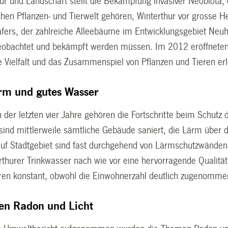
r und Landschaft stellt die Bekämpfung invasiver Neobiota, d
chen Pflanzen- und Tierwelt gehören, Winterthur vor grosse H
fers, der zahlreiche Alleebäume im Entwicklungsgebiet Neuheg
bachtet und bekämpft werden müssen. Im 2012 eröffneten 
e Vielfalt und das Zusammenspiel von Pflanzen und Tieren er
rm und gutes Wasser
 der letzten vier Jahre gehören die Fortschritte beim Schutz
sind mittlerweile sämtliche Gebäude saniert, die Lärm über 
uf Stadtgebiet sind fast durchgehend von Lärmschutzwänden ab
rthurer Trinkwasser nach wie vor eine hervorragende Qualitä
hren konstant, obwohl die Einwohnerzahl deutlich zugenomme
n Radon und Licht