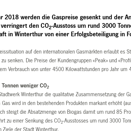
ar 2018 werden die Gaspreise gesenkt und der An
 verringert den CO
-Ausstoss um rund 3000 Tonnen
2
t in Winterthur von einer Erfolgsbeteiligung in 
eissituation auf den internationalen Gasmärkten erlaubt es S
 zu senken. Die Preise der Kundengruppen «Peak» und «Profil
em Verbrauch von unter 4500 Kilowattstunden pro Jahr um 4
0 Tonnen weniger CO
2
tadtwerk Winterthur die qualitative Zusammensetzung der Ga
Gas wird in den bestehenden Produkten markant erhöht (aus
h steigt die Absatzmenge von Biogas damit um rund 85 Proz
ührt zu einer Senkung des CO
-Ausstosses um rund 3000 Tonne
2
n Ziele der Stadt Winterthur.