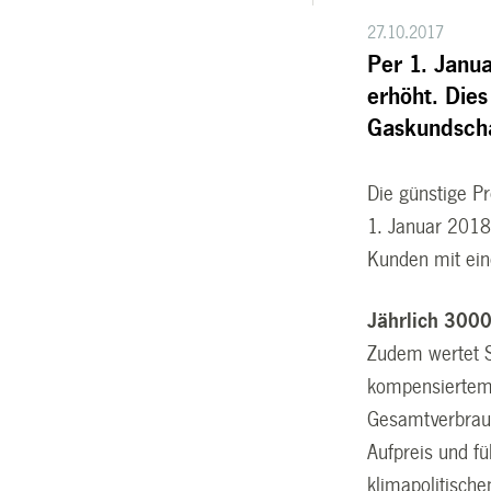
27.10.2017
Per 1. Janu
erhöht. Dies
Gaskundschaf
Die günstige Pr
1. Januar 2018
Kunden mit ein
Jährlich 300
Zudem wertet S
kompensiertem 
Gesamtverbrauc
Aufpreis und f
klimapolitische