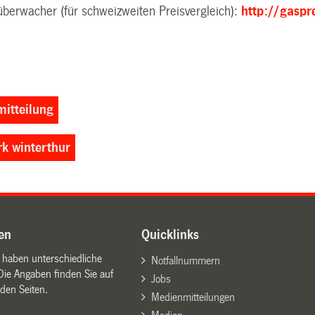
überwacher (für schweizweiten Preisvergleich):
http://gaspr
itteilung
rk winterthur
en
Quicklinks
n haben unterschiedliche
Notfallnummern
Die Angaben finden Sie auf
Jobs
den Seiten.
Medienmitteilungen