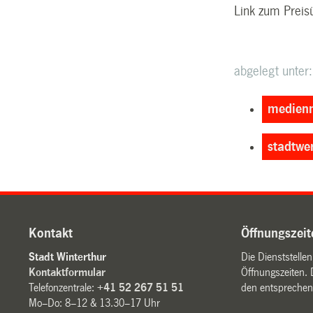
Link zum Preis
abgelegt unter:
medienm
stadtwe
Kontakt
Öffnungszeit
Stadt Winterthur
Die Dienststelle
Kontaktformular
Öffnungszeiten. 
Telefonzentrale:
+41 52 267 51 51
den entsprechen
Mo–Do: 8–12 & 13.30–17 Uhr