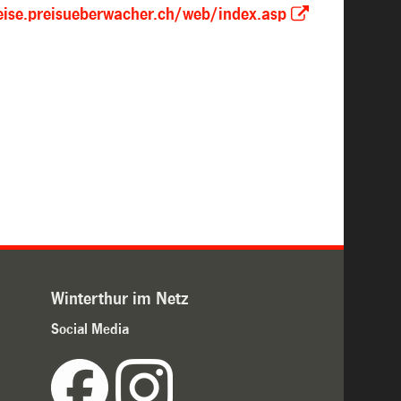
eise.preisueberwacher.ch/web/index.asp
Winterthur im Netz
Social Media