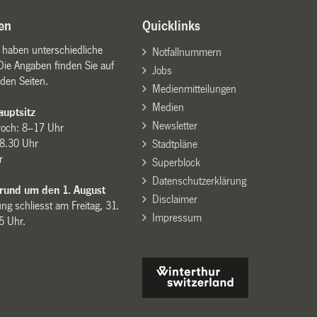
en
Quicklinks
n haben unterschiedliche
Notfallnummern
Die Angaben finden Sie auf
Jobs
den Seiten.
Medienmitteilungen
Medien
uptsitz
Newsletter
woch: 8–17 Uhr
8.30 Uhr
Stadtpläne
r
Superblock
Datenschutzerklärung
 rund um den 1. August
Disclaimer
ng schliesst am Freitag, 31.
Impressum
15 Uhr.