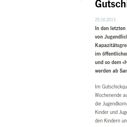
Gutsch
25.10.2013
In den letzte
von Jugendlic
Kapazitätsgren
im öffentlich
und so dem «H
werden ab Sam
Im Gutschickqu
Wochenende auf
die Jugendkomm
Kinder und Jug
den Kindern un