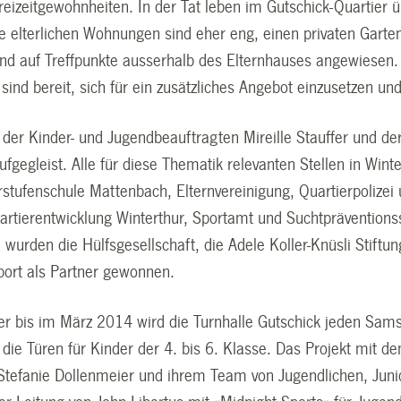
izeitgewohnheiten. In der Tat leben im Gutschick-Quartier üb
ie elterlichen Wohnungen sind eher eng, einen privaten Garte
ind auf Treffpunkte ausserhalb des Elternhauses angewiesen. 
 sind bereit, sich für ein zusätzliches Angebot einzusetzen un
 der Kinder- und Jugendbeauftragten Mireille Stauffer und de
ufgegleist. Alle für diese Thematik relevanten Stellen in Wint
stufenschule Mattenbach, Elternvereinigung, Quartierpolizei 
artierentwicklung Winterthur, Sportamt und Suchtpräventionss
 wurden die Hülfsgesellschaft, die Adele Koller-Knüsli Stiftu
Sport als Partner gewonnen.
r bis im März 2014 wird die Turnhalle Gutschick jeden Samst
h die Türen für Kinder der 4. bis 6. Klasse. Das Projekt mit
 Stefanie Dollenmeier und ihrem Team von Jugendlichen, Juni