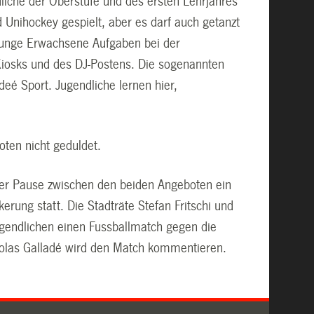
dliche der Oberstufe und des ersten Lehrjahres
 Unihockey gespielt, aber es darf auch getanzt
junge Erwachsene Aufgaben bei der
 Kiosks und des DJ-Postens. Die sogenannten
deé Sport. Jugendliche lernen hier,
ten nicht geduldet.
er Pause zwischen den beiden Angeboten ein
erung statt. Die Stadträte Stefan Fritschi und
Jugendlichen einen Fussballmatch gegen die
icolas Galladé wird den Match kommentieren.