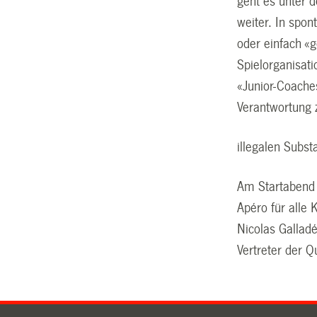
geht es unter d
weiter. In spo
oder einfach «
Spielorganisat
«Junior-Coaches
Verantwortung
illegalen Subs
Am Startabend 
Apéro für alle 
Nicolas Galladé
Vertreter der 